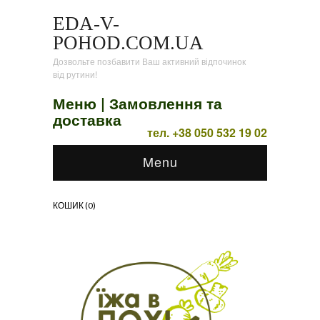
EDA-V-
POHOD.COM.UA
Дозвольте позбавити Ваш активний відпочинок
від рутини!
Меню |
Замовлення та
доставка
тел. +38 050 532 19 02
Menu
КОШИК (
0
)