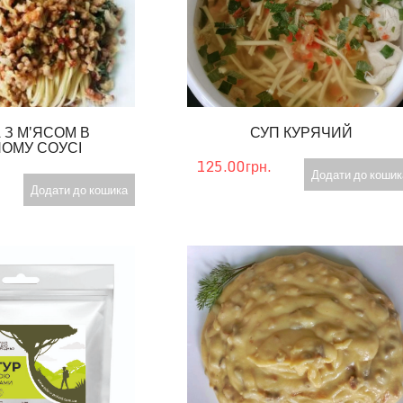
 З М'ЯСОМ В
СУП КУРЯЧИЙ
ОМУ СОУСІ
125.00грн.
Додати до кошик
Додати до кошика