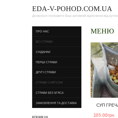
EDA-V-POHOD.COM.UA
Дозвольте позбавити Ваш активний відпочинок від рутин
МЕНЮ
ПРО НАС
ВСІ СТРАВИ
СНІДАНКИ
ПЕРШІ СТРАВИ
ДРУГІ СТРАВИ
СТРАВИ З МЯ’СОМ
СТРАВИ БЕЗ М’ЯСА
ЗАМОВЛЕННЯ ТА ДОСТАВКА
СУП ГРЕЧ
105.00грн.
КОШИК (
0
)