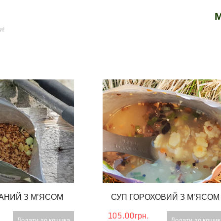
М
и!
АНИЙ З М'ЯСОМ
СУП ГОРОХОВИЙ З М'ЯСОМ
105.00грн.
Додати до кошика
Додати до кошик