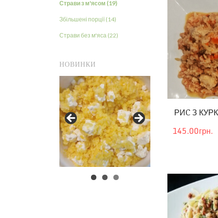
Страви з м'ясом (19)
Збільшені порції (14)
Страви без м'яса (22)
НОВИНКИ
РИC З КУР
145.00грн.