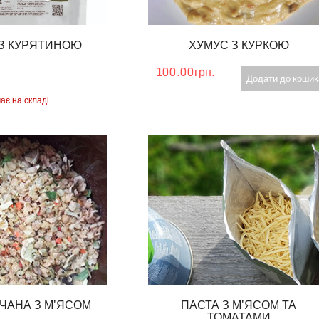
 З КУРЯТИНОЮ
ХУМУС З КУРКОЮ
100.00грн.
Додати до кошик
ає на складі
ЧАНА З М'ЯСОМ
ПАСТА З М'ЯСОМ ТА
ТОМАТАМИ